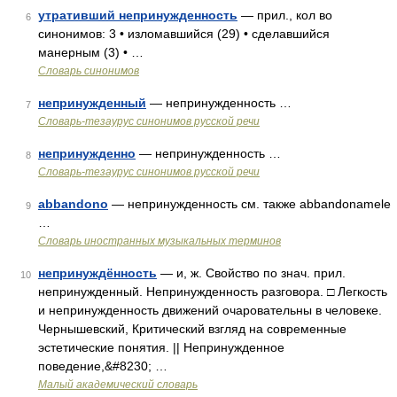
утративший непринужденность
— прил., кол во
6
синонимов: 3 • изломавшийся (29) • сделавшийся
манерным (3) • …
Словарь синонимов
непринужденный
— непринужденность …
7
Словарь-тезаурус синонимов русской речи
непринужденно
— непринужденность …
8
Словарь-тезаурус синонимов русской речи
abbandono
— непринужденность см. также abbandonamele
9
…
Словарь иностранных музыкальных терминов
непринуждённость
— и, ж. Свойство по знач. прил.
10
непринужденный. Непринужденность разговора. □ Легкость
и непринужденность движений очаровательны в человеке.
Чернышевский, Критический взгляд на современные
эстетические понятия. || Непринужденное
поведение,&#8230; …
Малый академический словарь