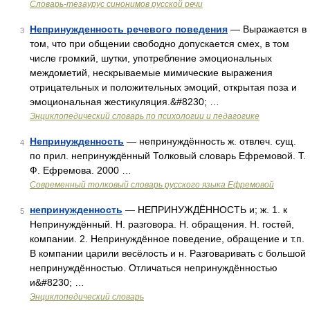
Словарь-тезаурус синонимов русской речи
Непринужденность речевого поведения
— Выражается в
3
том, что при общении свободно допускается смех, в том
числе громкий, шутки, употребление эмоциональных
междометий, нескрываемые мимические выражения
отрицательных и положительных эмоций, открытая поза и
эмоциональная жестикуляция.&#8230; …
Энциклопедический словарь по психологии и педагогике
Непринужденность
— непринуждённость ж. отвлеч. сущ.
4
по прил. непринуждённый Толковый словарь Ефремовой. Т.
Ф. Ефремова. 2000 …
Современный толковый словарь русского языка Ефремовой
непринужденность
— НЕПРИНУЖДЁННОСТЬ и; ж. 1. к
5
Непринуждённый. Н. разговора. Н. обращения. Н. гостей,
компании. 2. Непринуждённое поведение, обращение и т.п.
В компании царили весёлость и н. Разговаривать с большой
непринуждённостью. Отличаться непринуждённостью
и&#8230; …
Энциклопедический словарь